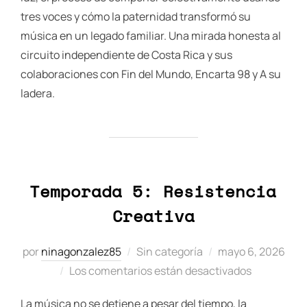
tres voces y cómo la paternidad transformó su
música en un legado familiar. Una mirada honesta al
circuito independiente de Costa Rica y sus
colaboraciones con Fin del Mundo, Encarta 98 y A su
ladera.
Temporada 5: Resistencia
Creativa
Publicado
por
ninagonzalez85
Sin categoría
mayo 6, 2026
el
Los comentarios están desactivados
La música no se detiene a pesar del tiempo, la