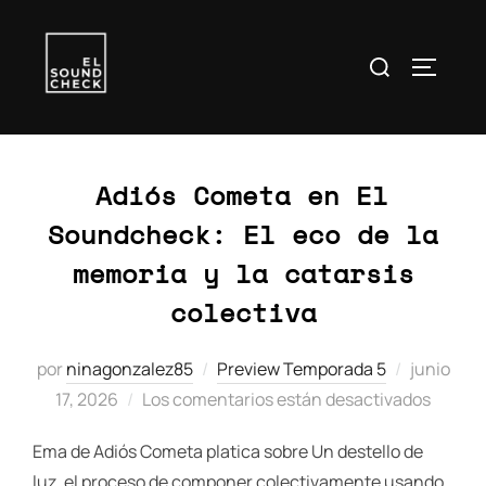
Buscar:
ALTERN
Etiqueta:
Adiós Cometa
Adiós Cometa en El
Soundcheck: El eco de la
memoria y la catarsis
colectiva
Publicad
por
ninagonzalez85
Preview Temporada 5
junio
el
17, 2026
Los comentarios están desactivados
Ema de Adiós Cometa platica sobre Un destello de
luz, el proceso de componer colectivamente usando