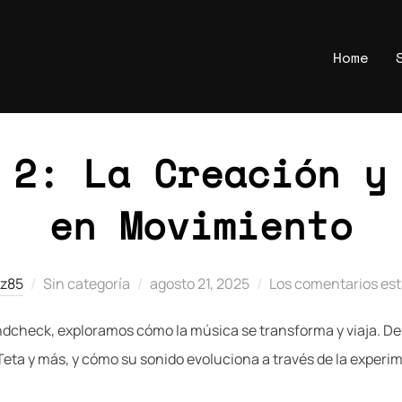
Home
Etiqueta:
Checo Mendoza
 2: La Creación y
en Movimiento
Publicado
ez85
Sin categoría
agosto 21, 2025
Los comentarios es
el
check, exploramos cómo la música se transforma y viaja. Desc
eta y más, y cómo su sonido evoluciona a través de la experi