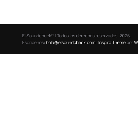
El Soundcheck® | Todos los derechos reservados, 2026.
Escríbenos:
hola@elsoundcheck.com ·
Inspiro Theme
por
W