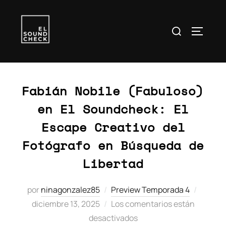
Buscar:
ALTERN
Etiqueta:
Fotografía
Fabián Nobile (Fabuloso)
en El Soundcheck: El
Escape Creativo del
Fotógrafo en Búsqueda de
Libertad
Public
por
ninagonzalez85
Preview Temporada 4
el
diciembre 13, 2025
Los comentarios están
desactivados